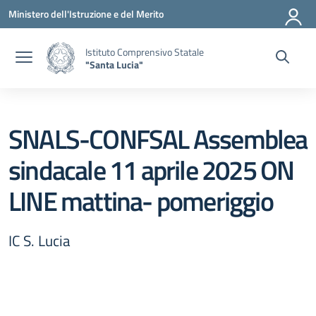
Vai ai contenuti
Vai al menu di navigazione
Vai al footer
Ministero dell'Istruzione e del Merito
Istituto Comprensivo Statale
"Santa Lucia"
SNALS-CONFSAL Assemblea
sindacale 11 aprile 2025 ON
LINE mattina- pomeriggio
IC S. Lucia