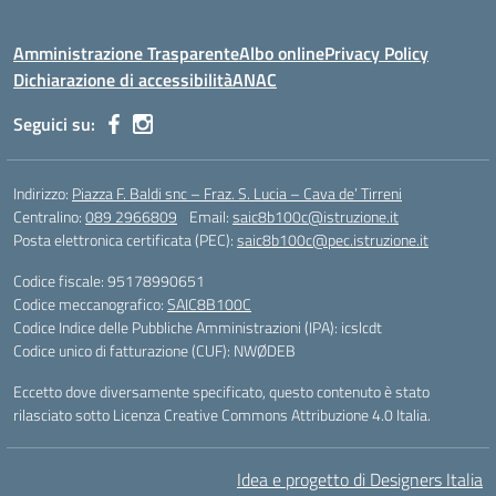
Amministrazione Trasparente
Albo online
Privacy Policy
Dichiarazione di accessibilità
ANAC
Seguici su:
Indirizzo:
Piazza F. Baldi snc – Fraz. S. Lucia – Cava de’ Tirreni
Centralino:
089 2966809
Email:
saic8b100c@istruzione.it
Posta elettronica certificata (PEC):
saic8b100c@pec.istruzione.it
Codice fiscale: 95178990651
Codice meccanografico:
SAIC8B100C
Codice Indice delle Pubbliche Amministrazioni (IPA): icslcdt
Codice unico di fatturazione (CUF): NWØDEB
Eccetto dove diversamente specificato, questo contenuto è stato
rilasciato sotto Licenza Creative Commons Attribuzione 4.0 Italia.
Idea e progetto di Designers Italia