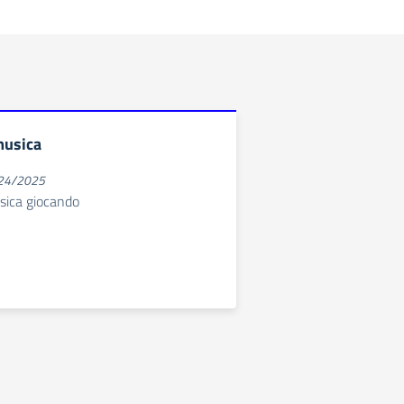
 musica
024/2025
sica giocando