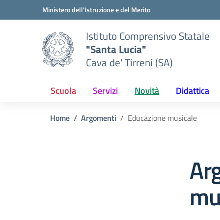
Vai ai contenuti
Vai al menu di navigazione
Vai al footer
Ministero dell'Istruzione e del Merito
Istituto Comprensivo Statale
"Santa Lucia"
Cava de' Tirreni (SA)
Scuola
Servizi
Novità
Didattica
Home
Argomenti
Educazione musicale
Ar
mu