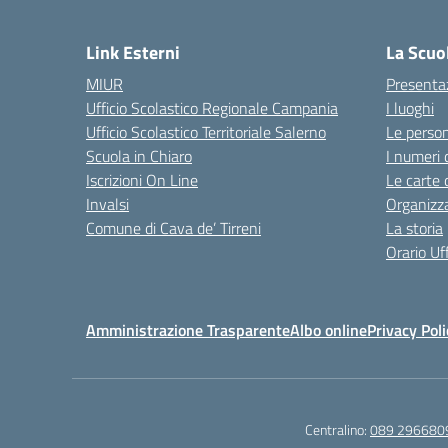
Link Esterni
La Scuo
MIUR
Presenta
Ufficio Scolastico Regionale Campania
I luoghi
Ufficio Scolastico Territoriale Salerno
Le perso
Scuola in Chiaro
I numeri 
Iscrizioni On Line
Le carte 
Invalsi
Organizz
Comune di Cava de’ Tirreni
La storia
Orario Uff
Amministrazione Trasparente
Albo online
Privacy Poli
Centralino:
089 296680