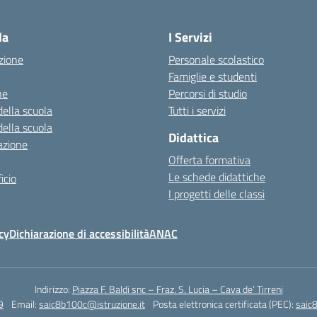
la
I Servizi
zione
Personale scolastico
Famiglie e studenti
ne
Percorsi di studio
della scuola
Tutti i servizi
della scuola
Didattica
azione
Offerta formativa
Le schede didattiche
icio
I progetti delle classi
cy
Dichiarazione di accessibilità
ANAC
Indirizzo:
Piazza F. Baldi snc – Fraz. S. Lucia – Cava de’ Tirreni
9
Email:
saic8b100c@istruzione.it
Posta elettronica certificata (PEC):
saic