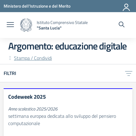
Vai ai contenuti
Vai al menu di navigazione
Vai al footer
Ministero dell'Istruzione e del Merito
Istituto Comprensivo Statale
"Santa Lucia"
Argomento: educazione digitale
Stampa / Condividi
FILTRI
Codeweek 2025
Anno scolastico 2025/2026
settimana europea dedicata allo sviluppo del pensiero
computazionale