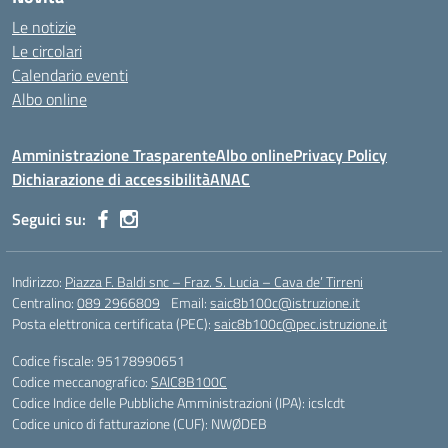
Le notizie
Le circolari
Calendario eventi
Albo online
Amministrazione Trasparente
Albo online
Privacy Policy
Dichiarazione di accessibilità
ANAC
Seguici su:
Indirizzo:
Piazza F. Baldi snc – Fraz. S. Lucia – Cava de’ Tirreni
Centralino:
089 2966809
Email:
saic8b100c@istruzione.it
Posta elettronica certificata (PEC):
saic8b100c@pec.istruzione.it
Codice fiscale: 95178990651
Codice meccanografico:
SAIC8B100C
Codice Indice delle Pubbliche Amministrazioni (IPA): icslcdt
Codice unico di fatturazione (CUF): NWØDEB