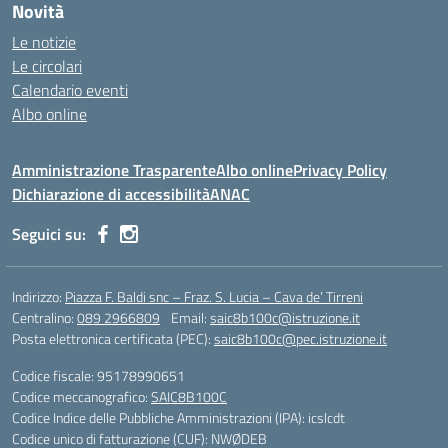
Novità
Le notizie
Le circolari
Calendario eventi
Albo online
Amministrazione Trasparente
Albo online
Privacy Policy
Dichiarazione di accessibilità
ANAC
Seguici su:
Indirizzo:
Piazza F. Baldi snc – Fraz. S. Lucia – Cava de’ Tirreni
Centralino:
089 2966809
Email:
saic8b100c@istruzione.it
Posta elettronica certificata (PEC):
saic8b100c@pec.istruzione.it
Codice fiscale: 95178990651
Codice meccanografico:
SAIC8B100C
Codice Indice delle Pubbliche Amministrazioni (IPA): icslcdt
Codice unico di fatturazione (CUF): NWØDEB