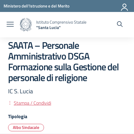
Vai ai contenuti
Vai al menu di navigazione
Vai al footer
Ministero dell'Istruzione e del Merito
Istituto Comprensivo Statale
"Santa Lucia"
SAATA – Personale
Amministrativo DSGA
Formazione sulla Gestione del
personale di religione
IC S. Lucia
Stampa / Condividi
Tipologia
Albo Sindacale