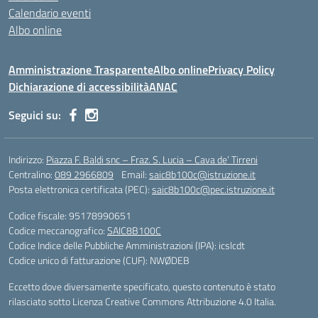
Calendario eventi
Albo online
Amministrazione Trasparente
Albo online
Privacy Policy
Dichiarazione di accessibilità
ANAC
Seguici su:
Indirizzo:
Piazza F. Baldi snc – Fraz. S. Lucia – Cava de’ Tirreni
Centralino:
089 2966809
Email:
saic8b100c@istruzione.it
Posta elettronica certificata (PEC):
saic8b100c@pec.istruzione.it
Codice fiscale: 95178990651
Codice meccanografico:
SAIC8B100C
Codice Indice delle Pubbliche Amministrazioni (IPA): icslcdt
Codice unico di fatturazione (CUF): NWØDEB
Eccetto dove diversamente specificato, questo contenuto è stato
rilasciato sotto Licenza Creative Commons Attribuzione 4.0 Italia.