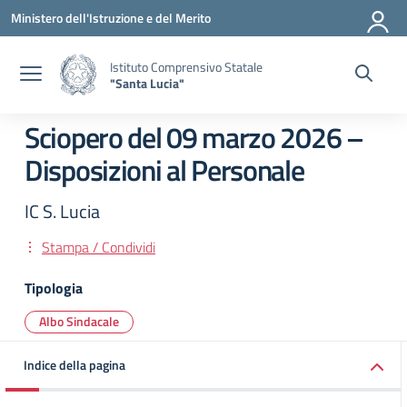
Vai ai contenuti
Vai al menu di navigazione
Vai al footer
Ministero dell'Istruzione e del Merito
Istituto Comprensivo Statale
"Santa Lucia"
Sciopero del 09 marzo 2026 –
Disposizioni al Personale
IC S. Lucia
Stampa / Condividi
Tipologia
Albo Sindacale
Indice della pagina