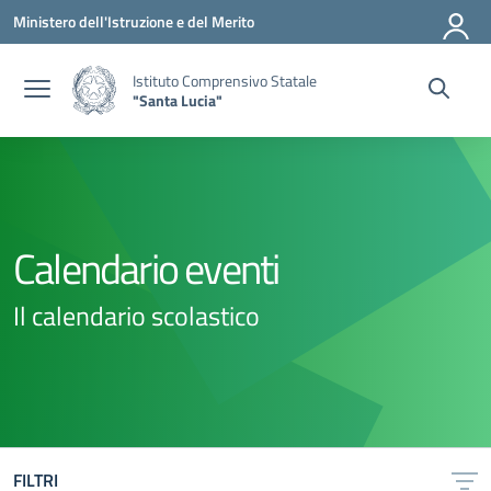
Vai ai contenuti
Vai al menu di navigazione
Vai al footer
Ministero dell'Istruzione e del Merito
Istituto Comprensivo Statale
"Santa Lucia"
Calendario eventi
Il calendario scolastico
FILTRI