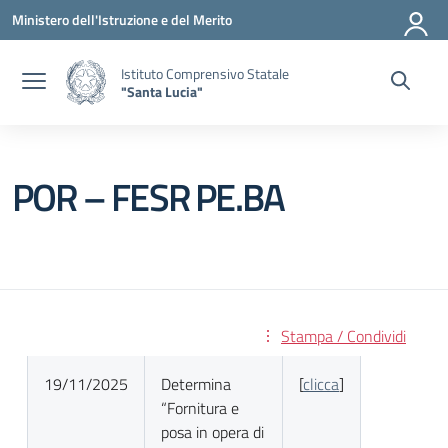
Vai ai contenuti
Vai al menu di navigazione
Vai al footer
Ministero dell'Istruzione e del Merito
Istituto Comprensivo Statale
"Santa Lucia"
POR – FESR PE.BA
Stampa / Condividi
19/11/2025
Determina
[
clicca
]
“Fornitura e
posa in opera di