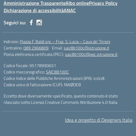
Amministrazione Trasparente
Albo online
Privacy Policy
Dichiarazione di accessibilità
ANAC
Seguici su:
Indirizzo:
Piazza F. Baldi snc – Fraz. S. Lucia – Cava de’ Tirreni
Centralino:
089 2966809
Email:
saic8b100c@istruzione.it
Posta elettronica certificata (PEC):
saic8b100c@pec.istruzione.it
Codice fiscale: 95178990651
Codice meccanografico:
SAIC8B100C
Codice Indice delle Pubbliche Amministrazioni (IPA): icslcdt
Codice unico di fatturazione (CUF): NWØDEB
Eccetto dove diversamente specificato, questo contenuto è stato
rilasciato sotto Licenza Creative Commons Attribuzione 4.0 Italia.
Idea e progetto di Designers Italia