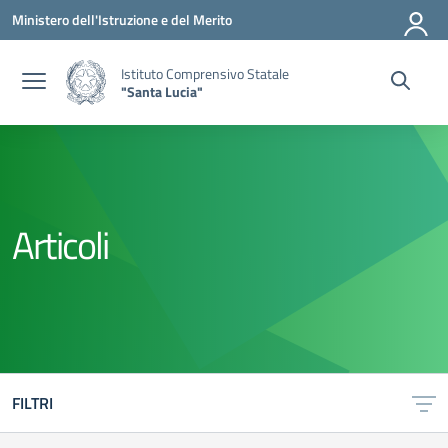
Vai ai contenuti
Vai al menu di navigazione
Vai al footer
Ministero dell'Istruzione e del Merito
Istituto Comprensivo Statale
"Santa Lucia"
Articoli
FILTRI