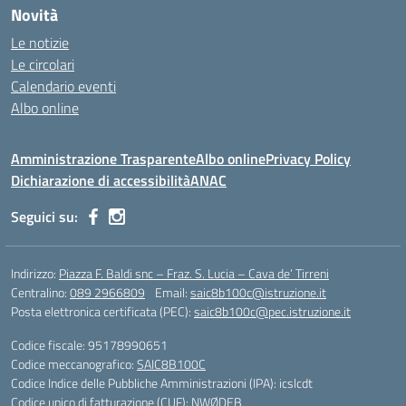
Novità
Le notizie
Le circolari
Calendario eventi
Albo online
Amministrazione Trasparente
Albo online
Privacy Policy
Dichiarazione di accessibilità
ANAC
Seguici su:
Indirizzo:
Piazza F. Baldi snc – Fraz. S. Lucia – Cava de’ Tirreni
Centralino:
089 2966809
Email:
saic8b100c@istruzione.it
Posta elettronica certificata (PEC):
saic8b100c@pec.istruzione.it
Codice fiscale: 95178990651
Codice meccanografico:
SAIC8B100C
Codice Indice delle Pubbliche Amministrazioni (IPA): icslcdt
Codice unico di fatturazione (CUF): NWØDEB