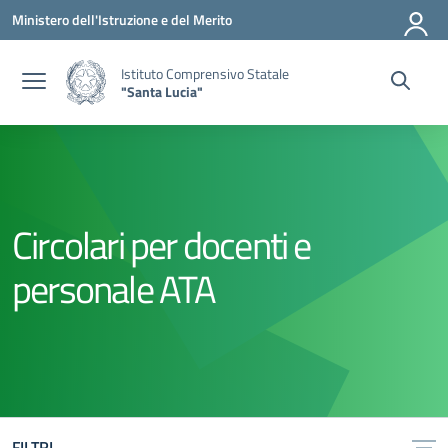
Vai ai contenuti
Vai al menu di navigazione
Vai al footer
Ministero dell'Istruzione e del Merito
Istituto Comprensivo Statale
"Santa Lucia"
Circolari per docenti e
personale ATA
FILTRI