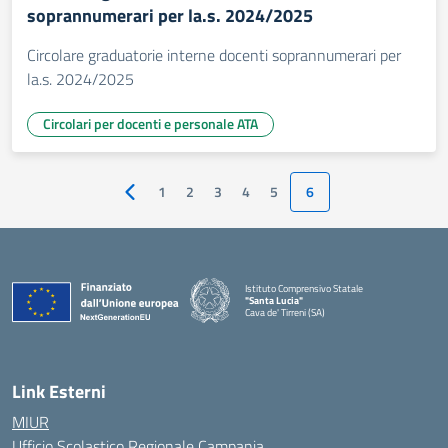
soprannumerari per la.s. 2024/2025
Circolare graduatorie interne docenti soprannumerari per
la.s. 2024/2025
Circolari per docenti e personale ATA
1
2
3
4
5
6
Pagina precedente
Istituto Comprensivo Statale
"Santa Lucia"
Cava de' Tirreni (SA)
Link Esterni
MIUR
Ufficio Scolastico Regionale Campania