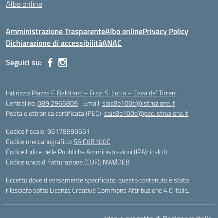
Albo online
Amministrazione Trasparente
Albo online
Privacy Policy
Dichiarazione di accessibilità
ANAC
Seguici su:
Indirizzo:
Piazza F. Baldi snc – Fraz. S. Lucia – Cava de’ Tirreni
Centralino:
089 2966809
Email:
saic8b100c@istruzione.it
Posta elettronica certificata (PEC):
saic8b100c@pec.istruzione.it
Codice fiscale: 95178990651
Codice meccanografico:
SAIC8B100C
Codice Indice delle Pubbliche Amministrazioni (IPA): icslcdt
Codice unico di fatturazione (CUF): NWØDEB
Eccetto dove diversamente specificato, questo contenuto è stato
rilasciato sotto Licenza Creative Commons Attribuzione 4.0 Italia.