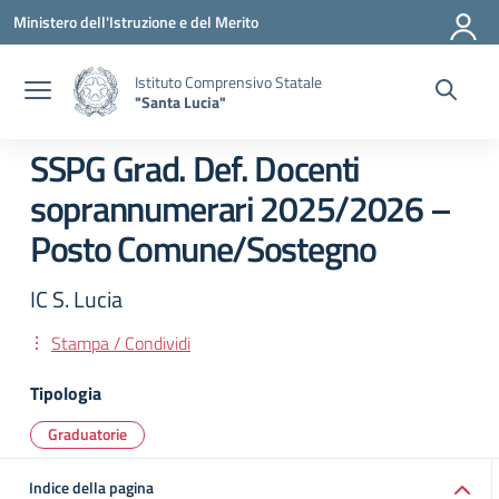
Vai ai contenuti
Vai al menu di navigazione
Vai al footer
Ministero dell'Istruzione e del Merito
Istituto Comprensivo Statale
"Santa Lucia"
SSPG Grad. Def. Docenti
soprannumerari 2025/2026 –
Posto Comune/Sostegno
IC S. Lucia
Stampa / Condividi
Tipologia
Graduatorie
Indice della pagina